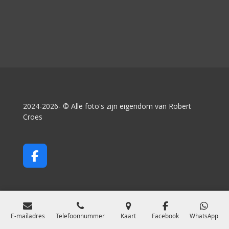
2024-2026- © Alle foto's zijn eigendom van Robert
Croes
F
a
c
e
b
o
E-mailadres
Telefoonnummer
Kaart
Facebook
WhatsApp
o