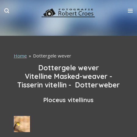
Ga
direct
naar
de
hoofdinhoud
Home
»
Dottergele wever
Dottergele wever
Vitelline Masked-weaver -
Tisserin vitellin - Dotterweber
Ploceus vitellinus