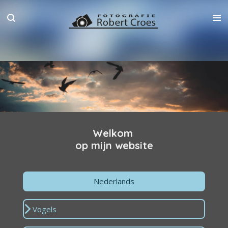
Ga
direct
naar
de
hoofdinhoud
Welkom
op mijn website
Nederlands
Vogels