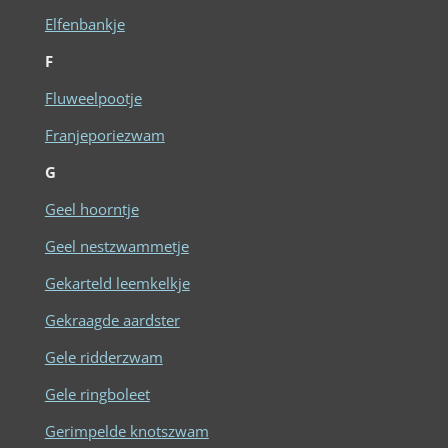
Elfenbankje
F
Fluweelpootje
Franjeporiezwam
G
Geel hoorntje
Geel nestzwammetje
Gekarteld leemkelkje
Gekraagde aardster
Gele ridderzwam
Gele ringboleet
Gerimpelde knotszwam