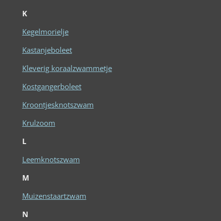
K
Kegelmorielje
Kastanjeboleet
Kleverig koraalzwammetje
Kostgangerboleet
Kroontjesknotszwam
Krulzoom
L
Leemknotszwam
M
Muizenstaartzwam
N