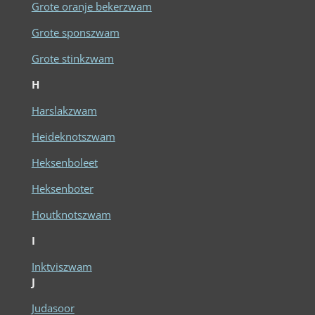
Grote oranje bekerzwam
Grote sponszwam
Grote stinkzwam
H
Harslakzwam
Heideknotszwam
Heksenboleet
Heksenboter
Houtknotszwam
I
Inktviszwam
J
Judasoor