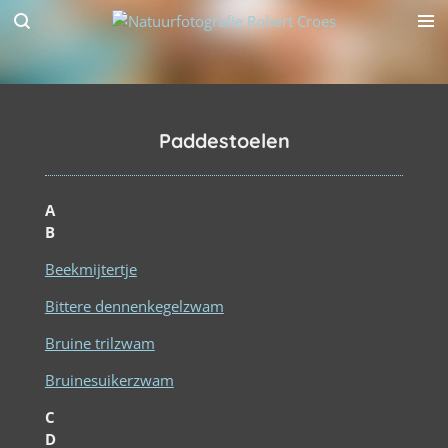
Ga
direct
naar
de
hoofdinhoud
Paddestoelen
A
B
Beekmijtertje
Bittere dennenkegelzwam
Bruine trilzwam
Bruinesuikerzwam
C
D