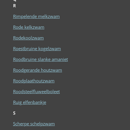
R
Rimpelende melkzwam
Rode kelkzwam
Rodekoolzwam
Roestbruine kogelzwam
Roodbruine slanke amaniet
Roodgerande houtzwam
Roodplaathoutzwam
Roodsteelfluweelboleet
Ruig elfenbankje
S
Scherpe schelpzwam