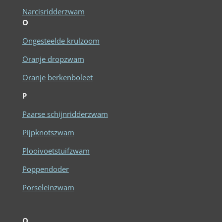
Narcisridderzwam
O
Ongesteelde krulzoom
Oranje dropzwam
Oranje berkenboleet
P
Paarse schijnridderzwam
Pijpknotszwam
Plooivoetstuifzwam
Poppendoder
Porseleinzwam
Q