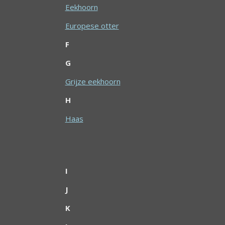
Eekhoorn
Europese otter
F
G
Grijze eekhoorn
H
Haas
I
J
K