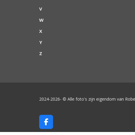
V
W
X
Y
Z
2024-2026- © Alle foto's zijn eigendom van Robe
F
a