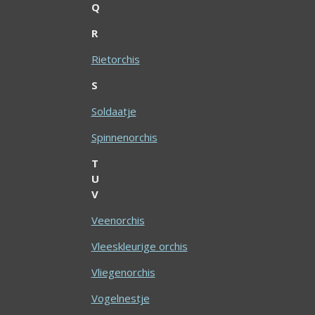
Q
R
Rietorchis
S
Soldaatje
Spinnenorchis
T
U
V
Veenorchis
Vleeskleurige orchis
Vliegenorchis
Vogelnestje