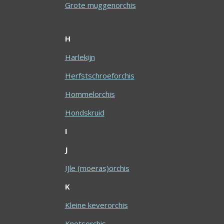
Grote muggenorchis
H
Harlekijn
Herfstschroeforchis
Hommelorchis
Hondskruid
I
J
IJle (moeras)orchis
K
Kleine keverorchis
Knotsorchis