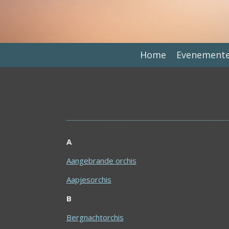
Ga
direct
naar
de
Home
Evenement
hoofdinhoud
A
Aangebrande orchis
Aapjesorchis
B
Bergnachtorchis