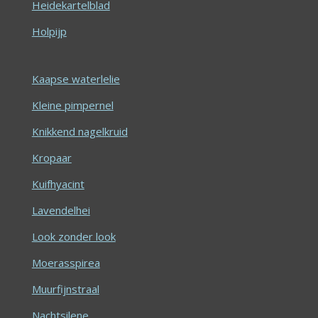
Heidekartelblad
Holpijp
Kaapse waterlelie
Kleine pimpernel
Knikkend nagelkruid
Kropaar
Kuifhyacint
Lavendelhei
Look zonder look
Moerasspirea
Muurfijnstraal
Nachtsilene