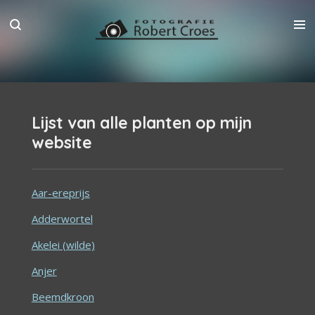
Ga
direct
naar
de
hoofdinhoud
Lijst van alle planten op mijn
website
Aar-ereprijs
Adderwortel
Akelei (wilde)
Anjer
Beemdkroon