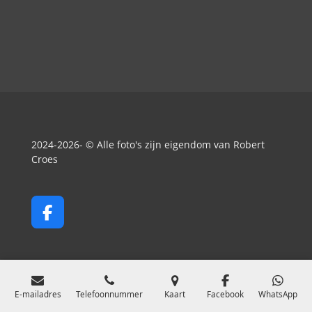
2024-2026- © Alle foto's zijn eigendom van Robert
Croes
F
a
c
e
b
o
E-mailadres
Telefoonnummer
Kaart
Facebook
WhatsApp
o