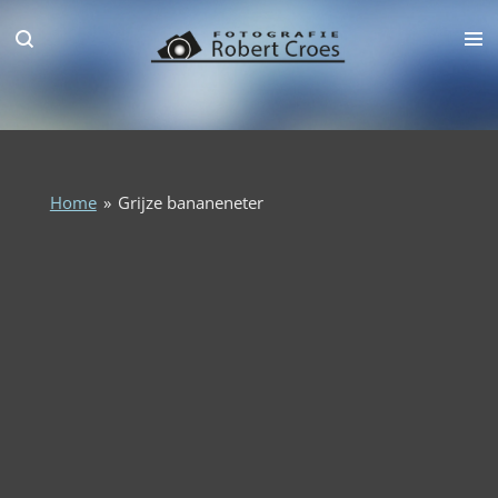
Ga
direct
naar
de
hoofdinhoud
Home
»
Grijze bananeneter