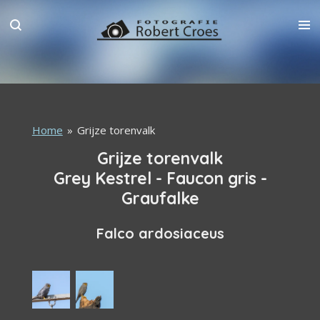
Ga
direct
naar
de
hoofdinhoud
Home
»
Grijze torenvalk
Grijze torenvalk
Grey Kestrel - Faucon gris -
Graufalke
Falco ardosiaceus