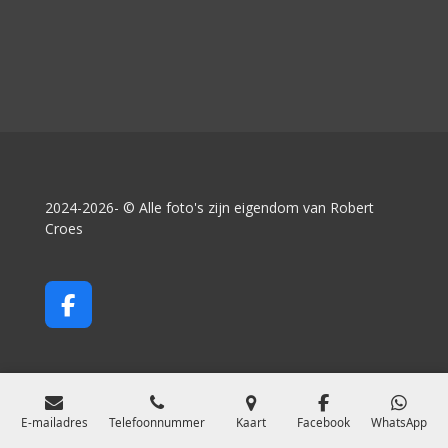
2024-2026- © Alle foto's zijn eigendom van Robert
Croes
F
a
c
e
b
o
E-mailadres
Telefoonnummer
Kaart
Facebook
WhatsApp
o