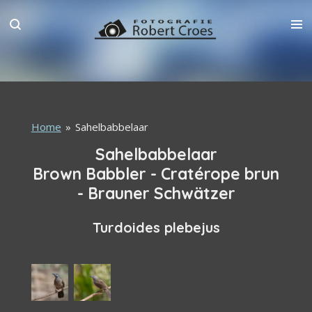
Ga
direct
naar
de
hoofdinhoud
Home
»
Sahelbabbelaar
Sahelbabbelaar
Brown Babbler - Cratérope brun
- Brauner Schwätzer
Turdoides plebejus