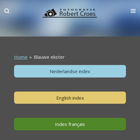
Ga
direct
naar
de
hoofdinhoud
Home
»
Blauwe ekster
Nederlandse index
English index
Index français