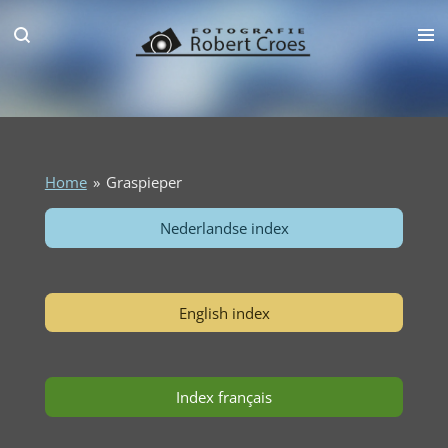
Ga
direct
naar
de
hoofdinhoud
Home
»
Graspieper
Nederlandse index
English index
Index français