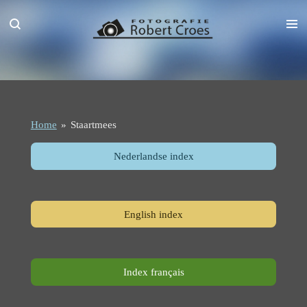
Ga
direct
naar
de
hoofdinhoud
Home
»
Staartmees
Nederlandse index
English index
Index français