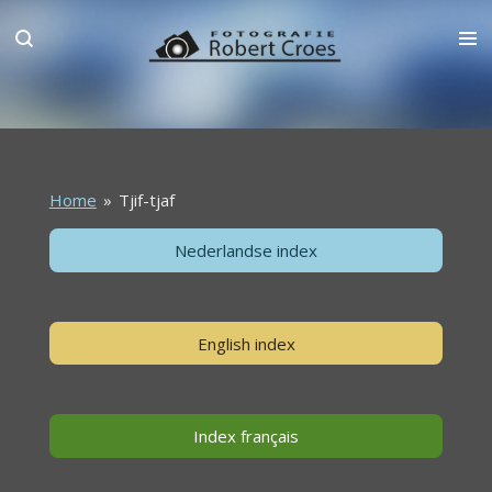
Ga
direct
naar
de
hoofdinhoud
Home
»
Tjif-tjaf
Nederlandse index
English index
Index français