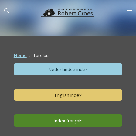
Ga
direct
naar
de
hoofdinhoud
Home
»
Tureluur
Nederlandse index
English index
Index français