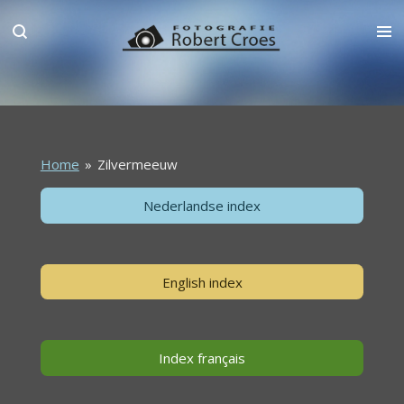
Ga
direct
naar
de
hoofdinhoud
Home
»
Zilvermeeuw
Nederlandse index
English index
Index français