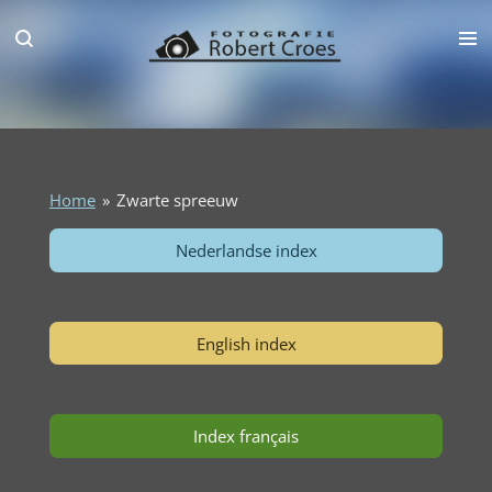
Ga
direct
naar
de
hoofdinhoud
Home
»
Zwarte spreeuw
Nederlandse index
English index
Index français