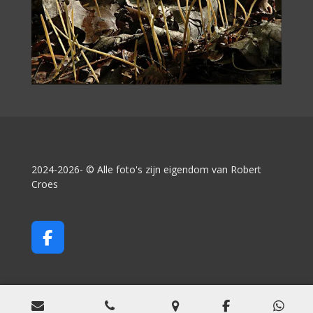
2024-2026- © Alle foto's zijn eigendom van Robert
Croes
F
a
c
e
b