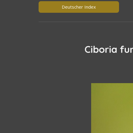
Deutscher Index
Ciboria fu