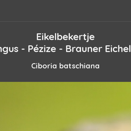
Eikelbekertje
ngus - Pézize - Brauner Eiche
Ciboria
batschiana