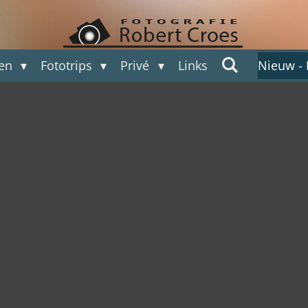
ten
Fototrips
Privé
Links
Nieuw -