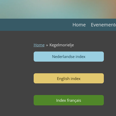
Ga
direct
naar
de
Home
Evenemen
hoofdinhoud
Home
»
Kegelmorielje
Nederlandse index
English index
Index français