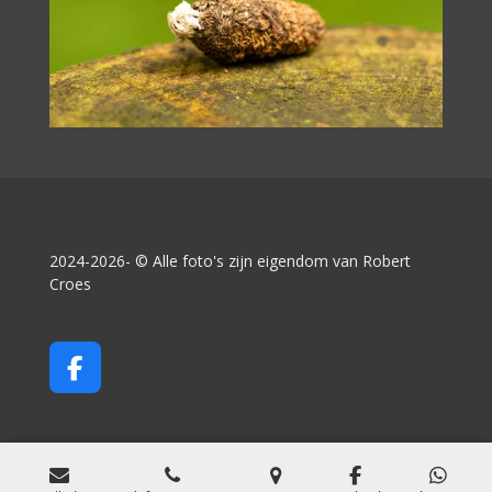
2024-2026- © Alle foto's zijn eigendom van Robert
Croes
F
a
c
e
b