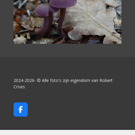
2024-2026- © Alle foto's zijn eigendom van Robert
Croes
F
a
c
e