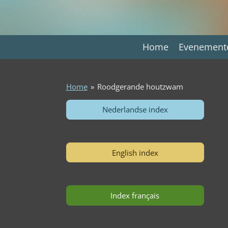
Ga
direct
naar
de
Home
Evenemen
hoofdinhoud
Home
»
Roodgerande houtzwam
Nederlandse index
English index
Index français