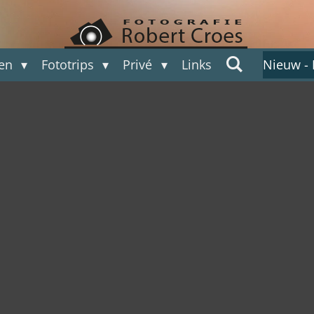
ten
Fototrips
Privé
Links
Nieuw -