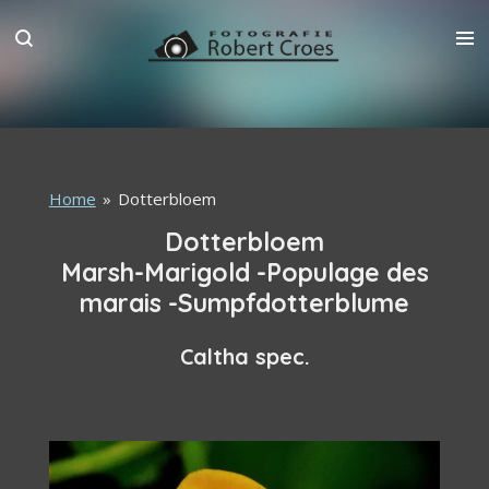
Ga
direct
naar
de
hoofdinhoud
Home
»
Dotterbloem
Dotterbloem
Marsh-Marigold -Populage des
marais -Sumpfdotterblume
Caltha spec.