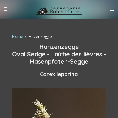
Ga
direct
naar
de
hoofdinhoud
Home
»
Hazenzegge
Hanzenzegge
Oval Sedge - Laîche des lièvres -
Hasenpfoten-Segge
Carex leporina