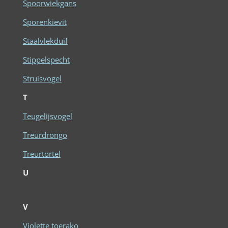
Spoorwiekgans
Sporenkievit
Staalvlekduif
Stippelspecht
Struisvogel
T
Teugelijsvogel
Treurdrongo
Treurtortel
U
V
Violette toerako