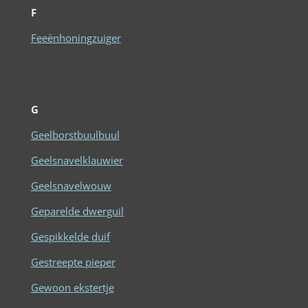
F
Feeënhoningzuiger
G
Geelborstbuulbuul
Geelsnavelklauwier
Geelsnavelwouw
Geparelde dwerguil
Gespikkelde duif
Gestreepte pieper
Gewoon ekstertje