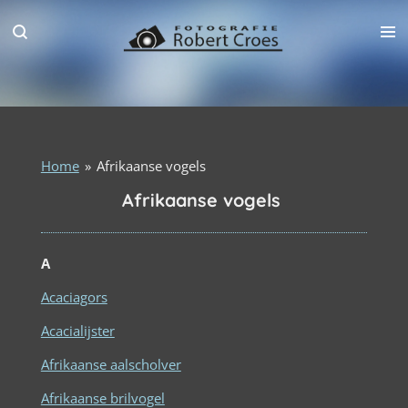
Ga
direct
naar
de
hoofdinhoud
Home
»
Afrikaanse vogels
Afrikaanse vogels
A
Acaciagors
Acacialijster
Afrikaanse aalscholver
Afrikaanse brilvogel