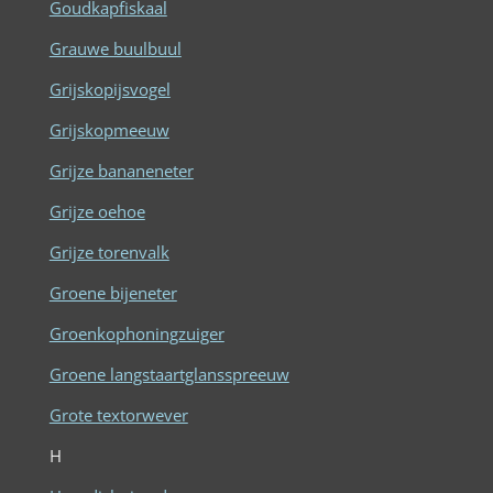
Goudkapfiskaal
Grauwe buulbuul
Grijskopijsvogel
Grijskopmeeuw
Grijze bananeneter
Grijze oehoe
Grijze torenvalk
Groene bijeneter
Groenkophoningzuiger
Groene langstaartglansspreeuw
Grote textorwever
H