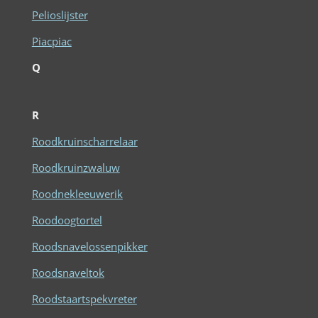
Pelioslijster
Piacpiac
Q
R
Roodkruinscharrelaar
Roodkruinzwaluw
Roodnekleeuwerik
Roodoogtortel
Roodsnavelossenpikker
Roodsnaveltok
Roodstaartspekvreter