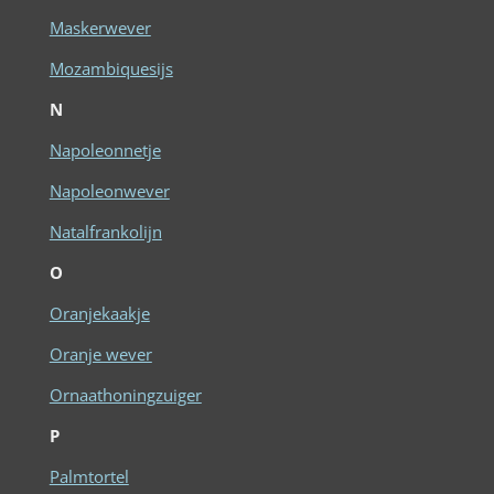
Maskerwever
Mozambiquesijs
N
Napoleonnetje
Napoleonwever
Natalfrankolijn
O
Oranjekaakje
Oranje wever
Ornaathoningzuiger
P
Palmtortel