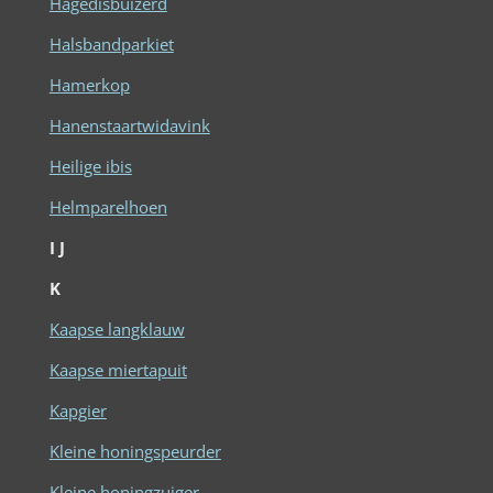
Hagedisbuizerd
Halsbandparkiet
Hamerkop
Hanenstaartwidavink
Heilige ibis
Helmparelhoen
I
J
K
Kaapse langklauw
Kaapse miertapuit
Kapgier
Kleine honingspeurder
Kleine honingzuiger