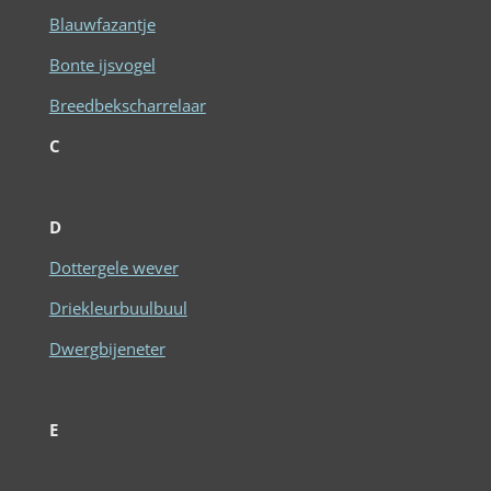
Blauwfazantje
Bonte ijsvogel
Breedbekscharrelaar
C
D
Dottergele wever
Driekleurbuulbuul
Dwergbijeneter
E